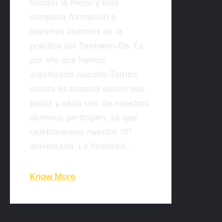
brindar la mejor y más
completa formación a
nuestros alumnos en la
práctica del Taekwon‐Do. Es
por ello que hemos
organizado nuestro Torneo
donde es nuestro deseo que
todos y cada uno de nuestros
alumnos participen, ya que
celebraremos nuestro 15°
aniversario. La finalidad…
Know More