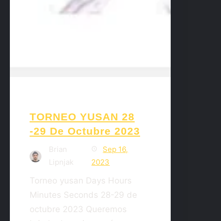
TORNEO YUSAN 28
-29 De Octubre 2023
Brian
Sep 16,
Lipnjak
2023
Torneo yusan Days Hours
Minutes Seconds 28-29 de
octubre 2023 Queremos