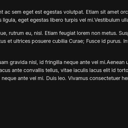
nt ac sem eget est egestas volutpat. Etiam sit amet orc
s ligula, eget egestas libero turpis vel mi.Vestibulum ul
que, rutrum eu, nisl. Etiam feugiat lorem non metus. Su
s et ultrices posuere cubilia Curae; Fusce id purus. Inte
 gravida nisl, id fringilla neque ante vel mi.Aenean ut 
s ante convallis tellus, vitae iaculis lacus elit id tort
a neque ante vel mi. Duis leo. Vivamus consectetuer hen