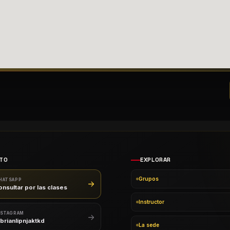
TO
EXPLORAR
Grupos
HATSAPP
onsultar por las clases
Instructor
NSTAGRAM
brianlipnjaktkd
La sede