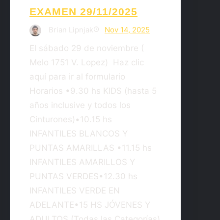
EXAMEN 29/11/2025
Brian Lipnjak
Nov 14, 2025
El sábado 29 de noviembre (
Melo 1751 V. Lopez) Haz clic
aquí para ir al formulario
Horarios •9.30 hs KIDS (hasta 5
años inclusive y todos los
Cinturones)•10.15 hs
INFANTILES BLANCOS Y
PUNTAS AMARILLAS •11.15 hs
INFANTILES AMARILLOS Y
PUNTAS VERDES•12.30 hs
INFANTILES VERDE EN
ADELANTE•15 HS JÓVENES Y
ADULTOS (Todas las Categorías)