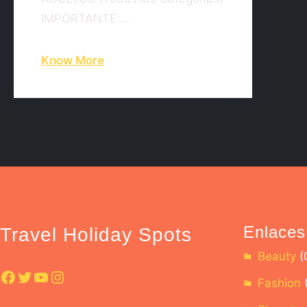
IMPORTANTE:…
Know More
Enlaces
Travel Holiday Spots
Beauty
(
Fashion